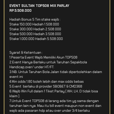
EVENT SULTAN TOP508 MIX PARLAY
RP.5.508.000
Hadiah Bonus 5 Tim stake wajib :
Stake 150.000 Hadiah 1.508.000
Stake 300.000 Hadiah 2.508.000
Stake 500.000 Hadiah 3.508.000
Stake 1.000.000 Hadiah 5.508.000
Syarat & Ketentuan :
1.Peserta Event Wajib Memiliki Akun TOP508
2.Event Hanya Berlaku untuk Taruhan Sepakbola
Handicap,over/ under HT/FT.
3.NB: Untuk Taruhan Bola Jalan tidak diperbolehkan dalam
event ini
4.Min odds 1.80 boleh lebih dan max odds bebas
5.Event berlaku di provider SBOBET & CMD368
6.Wajib Win Full dalam 1 Tiket Parlay ( WH, LH, D tidak bisa
klaim ).
7.Untuk Event TOP508 di larang ada tim yg sama dengan
taruhan lain nya. Mau itu bill event maupun non event dan
wajib ada pasaran hdp atau over under 3/4 berlaku