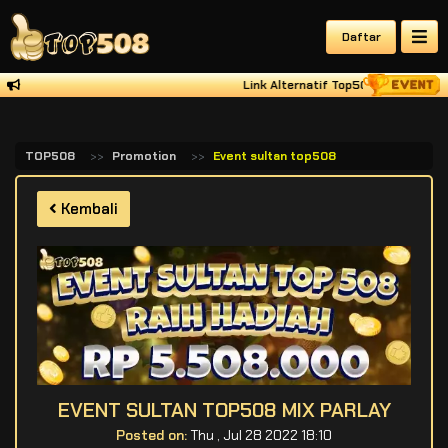
Daftar
Link Alternatif Top508 Tersedia Di 
TOP508
Promotion
Event sultan top508
Kembali
EVENT SULTAN TOP508 MIX PARLAY
Posted on:
Thu , Jul 28 2022 18:10